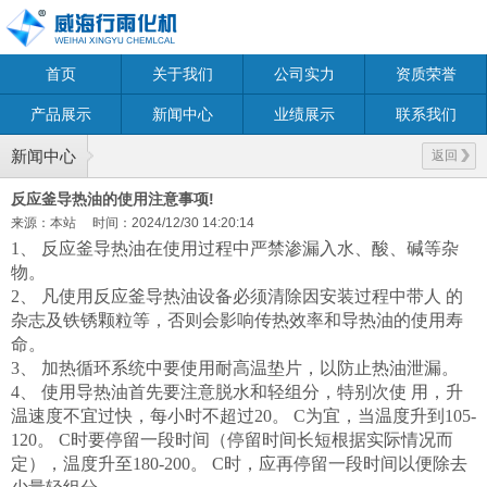
首页
关于我们
公司实力
资质荣誉
产品展示
新闻中心
业绩展示
联系我们
新闻中心
返回
反应釜导热油的使用注意事项!
来源：本站
时间：2024/12/30 14:20:14
1、 反应釜导热油在使用过程中严禁渗漏入水、酸、碱等杂
物。
2、 凡使用反应釜导热油设备必须清除因安装过程中带人 的
杂志及铁锈颗粒等，否则会影响传热效率和导热油的使用寿
命。
3、 加热循环系统中要使用耐高温垫片，以防止热油泄漏。
4、 使用导热油首先要注意脱水和轻组分，特别次使 用，升
温速度不宜过快，每小时不超过20。 C为宜，当温度升到105-
120。 C时要停留一段时间（停留时间长短根据实际情况而
定），温度升至180-200。 C时，应再停留一段时间以便除去